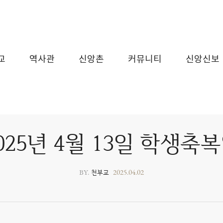
교
역사관
신앙촌
커뮤니티
신앙신보
025년 4월 13일 학생축
BY.
2025.04.02
천부교