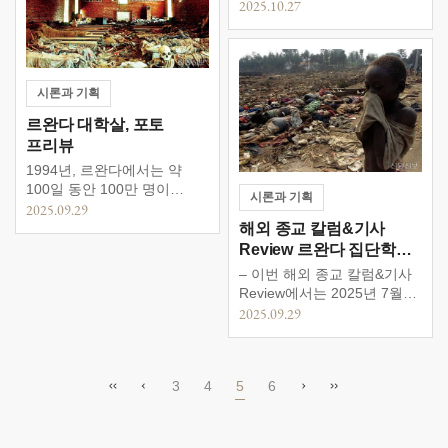
웨스트민스터 대성당
2025.10.27
계단에서 두 남자가
목격되었으며, 대낮에도 마약
거래가 이루어지고 있었다.
영국 최대의 가톨릭교회인
시론과 기획
웨스트민스터 대성당이 성당
내외부에서 이루어지는 마약
르완다 대학살, 포토
거래로 몸살을 앓고 있다.
프리뷰
영국 데일리메일은 최근 몇
1994년, 르완다에서는 약
달 동안 대성당과 그
100일 동안 100만 명이
주변에서 코카인, 헤로인,
시론과 기획
사망한 20세기 말 최악의
2025.09.29
합성마약 등 다양한 1급
학살, ‘르완다 대학살’이
해외 종교 칼럼&기사
마약을 거래하는 범죄자들이
발생했다.
Review 르완다 집단학살,
넘쳐난다고 보도했다. 심지어
범죄가 더욱 확대되면서
벨기에 가톨릭 사제와
– 이번 해외 종교 칼럼&기사
대성당 내부에서, […]
대량학살의 신학<1>
Review에서는 2025년 7월
24일 르완다 일간지
2025.09.29
뉴타임즈에 게재된 ‘벨기에
가톨릭 사제와 대량학살의
신학’을 실었습니다. – 칼럼을
3
4
5
6
소개하기 전, 칼럼의 배경이
되는 르완다 대학살의 역사와
배경을 간략히
정리하였습니다.