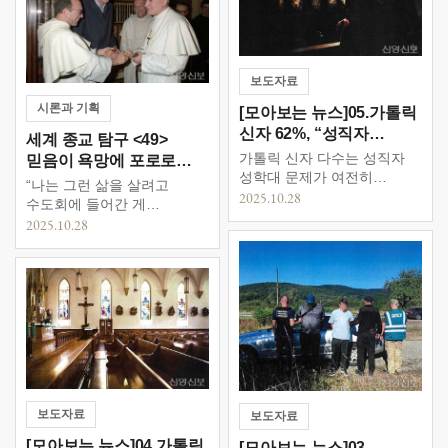
보도자료
시론과 기획
[모아보는 뉴스]05.가톨릭
신자 62%, “성직자
세계 종교 탐구 <49>
성학대는 현재 진행형”
가톨릭 신자 다수는 성직자
믿음이 욕망에 포로로
성학대 문제가 여전히
잡힐 때 ①
“나는 그런 삶을 살려고
해결되지 않았다고 믿는
2025.10.28
수도회에 들어간 게
것으로 나타났다.
아니었습니다. 나는 하느님을
2025.10.28
섬기고 싶었어요. 거기에서
학대는 철저히 계획되고
조직된 것이었습니다. 내가
아직 견습 수녀였을 때, 영성
지도 신부와 성관계를 해야
한다는 것을 알게
되었습니다. 그래야만 수녀
서약 준비를 도와준다는
것이었습니다. 신부는 나를
도와주는 조건으로 성관계를
보도자료
보도자료
요구했습니다. “네가
[모아보는 뉴스]04.가톨릭
[모아보는 뉴스]03.