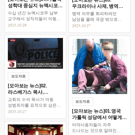
서약하려면 내가 도와줄게.
성학대 중심지 뉴멕시코,
우크라이나 사제, 병역
대신 넌 구원을 위해
악의적 학대 추가
노력해야 해” 내가 […]
대상자 도피 시도 적발
수십 년간 뉴멕시코주 남부
병역 의무를 회피하려던
교구에서 성직자들이 아동을
남성을 몰래 국경 밖으로
성적으로 학대했다는 혐의를
2025.10.28
빼내려 한 우크라이나 정교회
2025.10.27
제기한 것이다.
사제를 체포했다고 밝혔다.
보도자료
[모아보는 뉴스]02.
라스베가스 목사,
아동성범죄 함정 수사로
교회의 수석 목사가 아동
보도자료
체포
성범죄자를 표적으로 삼은
함정 수사를 통해 체포됐다.
[모아보는 뉴스]01.영국
2025.10.27
가톨릭 성당에서 어떻게
마약이 판매되는가?
마약사용자들이 자주
드나드는 것으로 알려진