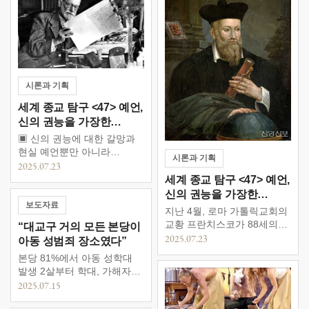
시론과 기획
세계 종교 탐구 <47> 예언,
신의 권능을 가장한
기만의 역사-②
▣ 신의 권능에 대한 갈망과
현실 예언뿐만 아니라
시론과 기획
종교에서 배운 기적이
2025.07.23
현실에서도 일어난다고
세계 종교 탐구 <47> 예언,
믿고싶어 하는 다른 사례들이
신의 권능을 가장한
많다. 지난 4월, 미국
보도자료
기만의 역사-①
지난 4월, 로마 가톨릭교회의
인디애나주의 한
교황 프란치스코가 88세의
“대교구 거의 모든 본당이
가톨릭교회에서는 성찬용
나이로 사망했다. 세간의
2025.07.23
아동 성범죄 장소였다”
밀떡에서 붉은 액체가
관심은 자연스레 차기 교황과
흘러나왔다며, 밀떡이 예수의
본당 81%에서 아동 성학대
가톨릭의 미래에 옮겨갔고,
피로 변한 것이라 주장했다.
발생 2살부터 학대, 가해자
이를 내다보았다는 옛
이들은 성체의 기적이 일어난
500명 이상 샌프란시스코
2025.07.15
예언들이 다시금 수면 위로
것이라며 감격했고 기적의
로마 가톨릭 대교구(이하
떠오르기 시작했다. 그