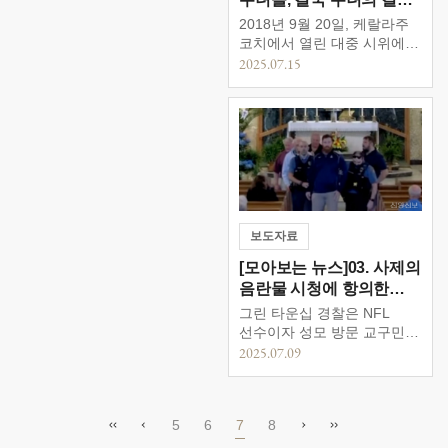
가톨릭 성체 숭배를 비판하는
포기
2018년 9월 20일, 케랄라주
시위대가 순례단을
코치에서 열린 대중 시위에서
따라다니며 시위를 벌여
아누파마 켈라망갈라투벨리
2025.07.15
논란이 되고 있다. 지난 6월
수녀가 수녀 강간 혐의로
4일, 텍사스주 댈러스에서
기소된 프랑코이 물라칼
진행된 성체 행렬에서는 일부
주교의 체포를 요구하는
시위대가 “성체함은 흉측하다
연설을 하고 있다. 해당
(The monstrance is a
수녀는 2025년 4월에
monstrosity!)”라는 문구가
수도회를 떠났다. 사진
적힌 피켓을 들고 “태양신
크리스토퍼 조셉 UCA 뉴스
숭배! 죄악!”이라고 […]
2018년 인도 가톨릭교회 내
성폭행 고발 사건에서 피해
보도자료
수녀를 지지하며 싸웠던
[모아보는 뉴스]03. 사제의
아누파마 수녀가 공식적으로
음란물 시청에 항의한
수녀직을 사임하고 고향으로
돌아갔다. 사건은
교구민 강제 퇴장
그린 타운십 경찰은 NFL
2018년으로 케랄라주의 […]
선수이자 성모 방문 교구민인
제이크 맥퀘이드를 2025년
2025.07.09
5월 31일 토요일 오후 4시
미사에서 내쫓았습니다.
(WCPO에 제공된 비디오)
5
6
7
8
미국 오하이오주 신시내티
대교구 소속 한 성당에서