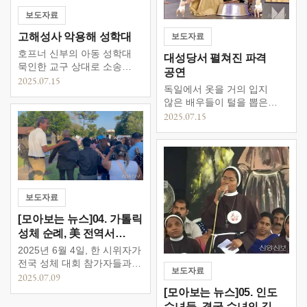
증명을 기대하며 생화학적
대교구)의 파산 절차
예언들은 실제로 미래를
분석을 의뢰했다. 그러나
과정에서, 생존자 위원회는
보도자료
맞췄을까? 이번 『세계 종교
분석 결과, 인간의 손에서
대교구의 반대에도 불구하고
탐구』에서는 최근 언급된 몇
고해성사 악용해 성학대
보도자료
흔히 발견되는 곰팡이와 […]
연방 파산 판사의 승인을
가지 예언들을 알아보고,
받아 아동 성학대 관련 청구
호프너 신부의 아동 성학대
대성당서 펼쳐진 파격
21세기인 오늘날에도 이런
자료를 공개했다. 2023년
묵인한 교구 상대로 소송
예언들이 사라지지 않고
공연
대교구가 신청한 파산보호
제기 플로리다 보카 라톤
2025.07.15
끊임없이 언급되는 현상이
독일에서 옷을 거의 입지
절차는 생존자들이 주 법원에
소재 허먼 로펌은 5월 30일,
방증하는 것은 무엇일지
않은 배우들이 털을 뽑은
소송을 제기하거나 피해
올랜도 교구와 팜베이의 성
탐구해 본다. […]
생닭에 기저귀를 채워 춤을
2025.07.15
사실을 공개하는 길을 제한해
요셉 가톨릭교회, 성 요셉
추는 예술 공연 ‘털 뽑힌
왔다. 그러나 이번에 공개된
가톨릭학교를 상대로 소송을
생닭에 기저귀 채우고 춤’
자료는 대교구를 […]
제기했다. 이번 소송은
기독교 신앙의 핵심 조롱
지난해 1월 로버트 호프너
독일 파더본 대성당에서
신부를 살해한 브랜든
진행된 한 예술 공연에서
카파스와 어린 시절 같은 반
옷을 거의 입지 않은
친구였던 성학대 생존자, 숀
보도자료
배우들이 털이 뽑힌 생닭을
토버를 대리해 제기된
[모아보는 뉴스]04. 가톨릭
기저귀 채워 안고 춤을 추는
것이다. 오렌지 카운티
장면이 연출됐다. ‘Meat is
성체 순례, 美 전역서
제9순회법원에 제출된 […]
Meat(살은 살이다)’이라는
반가톨릭 시위 직면
2025년 6월 4일, 한 시위자가
곡이 배경음악으로 사용된 이
전국 성체 대회 참가자들과
보도자료
[…]
대화를 시도하고 있다 미국
2025.07.09
전역을 걷는 전국 성체
[모아보는 뉴스]05. 인도
순례가 진행되는 동안,
수녀들, 결국 수녀의 길